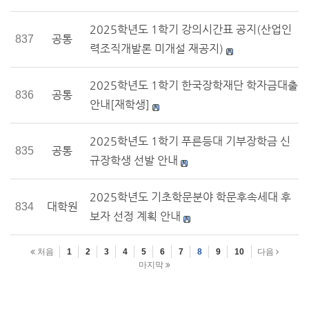
2025학년도 1학기 강의시간표 공지(산업인
공통
837
력조직개발론 미개설 재공지)
2025학년도 1학기 한국장학재단 학자금대출
공통
836
안내[재학생]
2025학년도 1학기 푸른등대 기부장학금 신
공통
835
규장학생 선발 안내
2025학년도 기초학문분야 학문후속세대 후
대학원
834
보자 선정 계획 안내
처음
1
2
3
4
5
6
7
8
9
10
다음
마지막