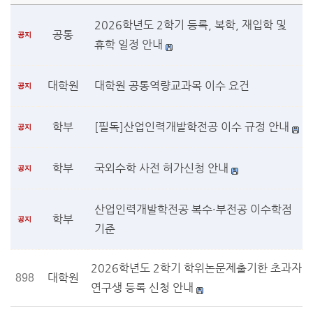
2026학년도 2학기 등록, 복학, 재입학 및
공통
공지
휴학 일정 안내
대학원
대학원 공통역량교과목 이수 요건
공지
학부
[필독]산업인력개발학전공 이수 규정 안내
공지
학부
국외수학 사전 허가신청 안내
공지
산업인력개발학전공 복수·부전공 이수학점
학부
공지
기준
2026학년도 2학기 학위논문제출기한 초과자
대학원
898
연구생 등록 신청 안내