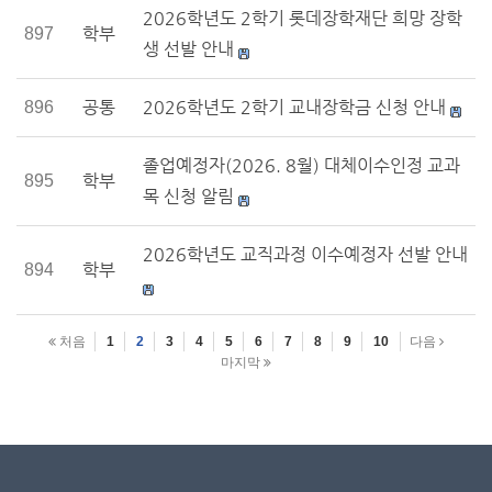
2026학년도 2학기 롯데장학재단 희망 장학
학부
897
생 선발 안내
공통
2026학년도 2학기 교내장학금 신청 안내
896
졸업예정자(2026. 8월) 대체이수인정 교과
학부
895
목 신청 알림
2026학년도 교직과정 이수예정자 선발 안내
학부
894
처음
1
2
3
4
5
6
7
8
9
10
다음
마지막